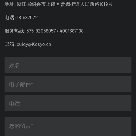
地址: 浙江省绍兴市上虞区曹娥街道人民西路1819号
万。
电话: 18158752211
服务热线: 575-82058057 / 4001387198
2005年
邮箱:
cuiqy@Kosyo.cn
第1代原创四行手扶式水稻插秧机问世，展现了我们
在农业机械领域的专业实力。
2004年
我们迈出新步伐，研发手扶式水稻插秧机。