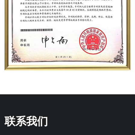
2010年
六行手扶式插秧机被评为重点新产品，并列入国家产
业振兴项目。
2007年
我们引进日本专家团队，共同研发第2代四行、六手
扶式水稻插秧机，技术合作促进了产品性能的飞跃。
2006年
联系我们
浙江小精农机制造有限公司成立，注册资本金2,000