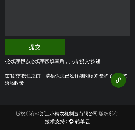
2001年
工厂经历改制，为后续发展注入新的活力。
提交
1951年
-必填字段点必填字段填写后，点击“提交”按钮
前身为农机修造厂，隶属市轻工业局。
在“提交”按钮之前，请确保您已经仔细阅读并理解了我们的
隐私政策
2023年
版权所有©
浙江小精农机制造有限公司
版权所有.
我们成功研发自动式采茶机、烟草移栽机。同时被认
定为浙江省专精特新企业。