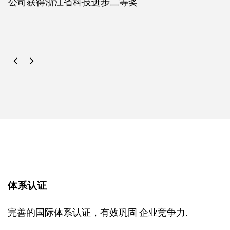
公司获得浙江省科技进步二等奖
2021年
我们和上海（强视）科技有限公司合作生产智能农机
产品，包括智能割草机器人、无人果园农药喷洒机、
果园采摘运输车等。
2018年
高速插秧机被评为浙江省制造精品，这一荣誉是对小
体系认证
精产品质量和技术创新的肯定。
完善的国际体系认证，有效巩固 企业竞争力.