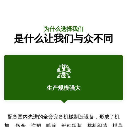
为什么选择我们
是什么让我们与众不同
生产规模强大
公司拥有一批掌握世界农机制造技术的日本专家，积
从定制设计和生产到采购、安装和售后维护，KOSYO
配备国内先进的全套完备机械制造设备，形成了机
加、 钣金、注塑、喷涂、部件组装、整机组装、模具
都将确保我们的客户获得专业支持。
累了大量的技术知识和专利。