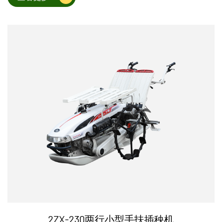
2ZX-230两行小型手扶插秧机