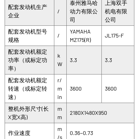
泰州雅马哈
上海双手
配套发动机生产
/
动力有限公
机电有限
企业
司
公司
配套发动机型号
YAMAHA
/
JL175-F
规格
MZ175(R)
配套发动机额定
k
功率（或标定功
3.3
3.3
W
率）
配套发动机额定
r/
转速（或标定转
m
3600
3600
速）
in
整机外形尺寸(长
m
2180X1480X950
X宽X高)
m
m
作业速度
0.36~0.73
/s