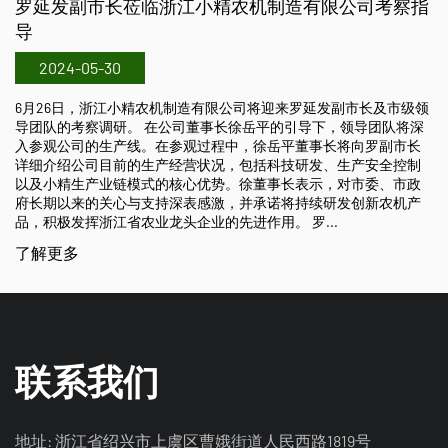
制造有限公司考察指
2018中国国际农机展
2024-05-29
10月26日至10月28日，中国国际农业机
江小精农机制造有限公司热烈欢迎经销商朋
迎来罗延发副市长及市级领
司展位在A2区，展位号A222。本次展出的产
平的引导下，领导团队将深
插秧机、2ZX-630手扶式插秧机、2ZG-6
岳平董事长将向罗副市长
2ZG-825乘坐式高速插秧机，除了四款
科技研发、生产安全控制
肥机、直播机及搬运车等新产品，欢迎经
事长表示，对市委、市政
诺将持续研发创新农机产
了解更多
。 罗...
联系我们
地址: 浙江省绍兴市上虞区曹娥街道人民西路1819号