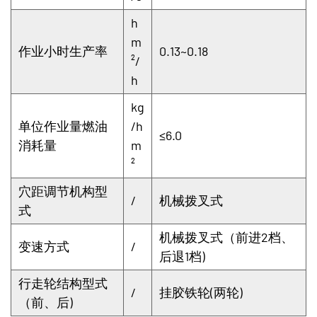
h
m
作业小时生产率
0.13~0.18
²/
h
kg
单位作业量燃油
/h
≤6.0
消耗量
m
²
穴距调节机构型
/
机械拨叉式
式
机械拨叉式（前进2档、
变速方式
/
后退1档)
行走轮结构型式
/
挂胶铁轮(两轮)
（前、后)