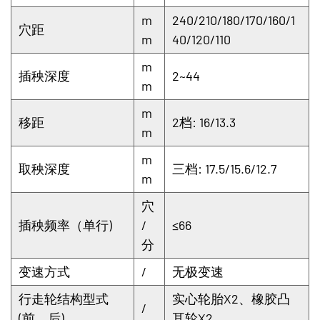
m
240/210/180/170/160/1
穴距
m
40/120/110
m
插秧深度
2~44
m
m
移距
2档: 16/13.3
m
m
取秧深度
三档: 17.5/15.6/12.7
m
穴
插秧频率（单行)
/
≤66
分
变速方式
/
无极变速
行走轮结构型式
实心轮胎X2、橡胶凸
/
(前、后)
耳轮X2