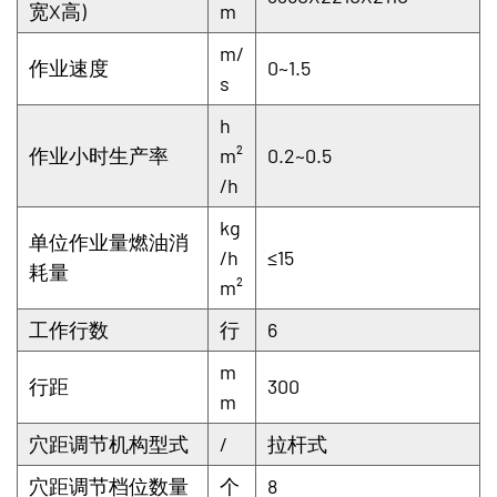
宽X高)
m
m/
作业速度
0~1.5
s
h
作业小时生产率
m²
0.2~0.5
/h
kg
单位作业量燃油消
/h
≤15
耗量
m²
工作行数
行
6
m
行距
300
m
穴距调节机构型式
/
拉杆式
穴距调节档位数量
个
8