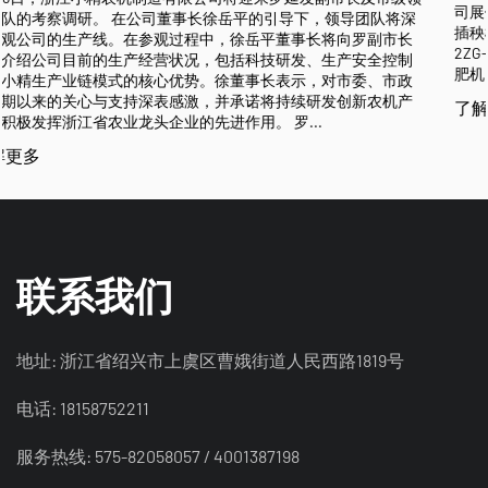
司展位在A2区，展位号A222。本次展出的产品有2ZX-43
导团队将深
插秧机、2ZX-630手扶式插秧机、2ZG-630A乘坐式高速
向罗副市长
2ZG-825乘坐式高速插秧机，除了四款热销机型外，本
产安全控制
肥机、直播机及搬运车等新产品，欢迎经销商朋友前来展
市委、市政
创新农机产
了解更多
联系我们
地址: 浙江省绍兴市上虞区曹娥街道人民西路1819号
电话: 18158752211
服务热线: 575-82058057 / 4001387198