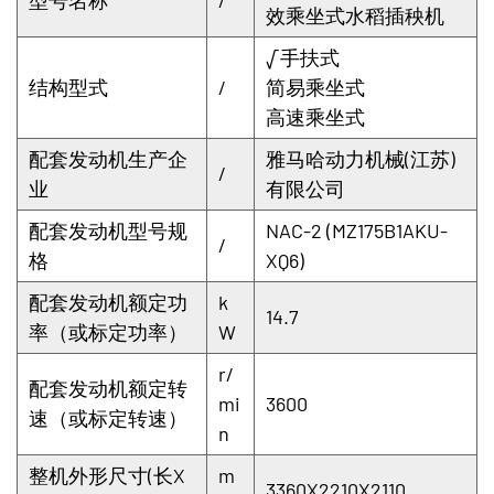
效乘坐式水稻插秧机
√手扶式
结构型式
/
简易乘坐式
高速乘坐式
配套发动机生产企
雅马哈动力机械(江苏)
/
业
有限公司
配套发动机型号规
NAC-2 (MZ175B1AKU-
/
格
XQ6)
配套发动机额定功
k
14.7
率（或标定功率）
W
r/
配套发动机额定转
mi
3600
速（或标定转速）
n
整机外形尺寸(长X
m
3360X2210X2110