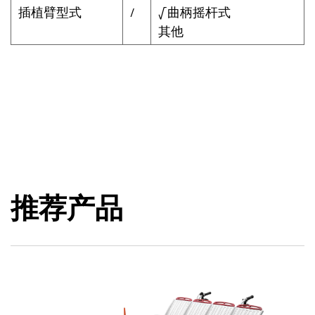
插植臂型式
/
√曲柄摇杆式
其他
推荐产品