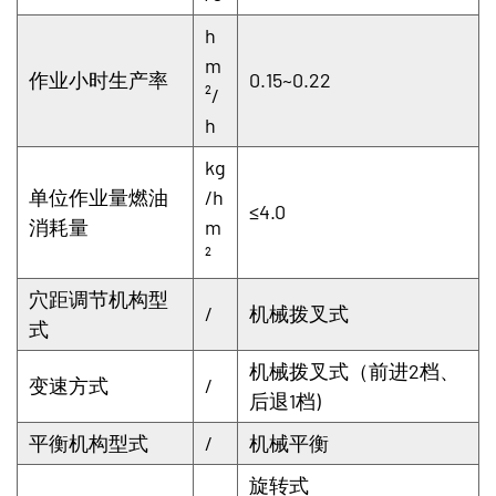
h
m
作业小时生产率
0.15~0.22
²/
h
kg
单位作业量燃油
/h
≤4.0
消耗量
m
²
穴距调节机构型
/
机械拨叉式
式
机械拨叉式（前进2档、
变速方式
/
后退1档)
平衡机构型式
/
机械平衡
旋转式