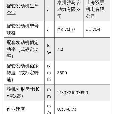
泰州雅马哈
上海双手
配套发动机生产
/
动力有限公
机电有限
企业
司
公司
配套发动机型号
/
MZ175(R)
JL175-F
规格
配套发动机额定
k
功率（或标定功
3.3
W
率）
配套发动机额定
r/
转速（或标定转
m
3600
速）
in
整机外形尺寸(长
m
2180X2100X950
X宽X高)
m
m
作业速度
0.36~0.73
/s