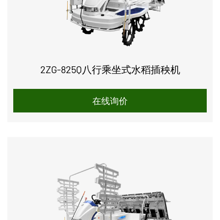
2ZG-825Q八行乘坐式水稻插秧机
在线询价