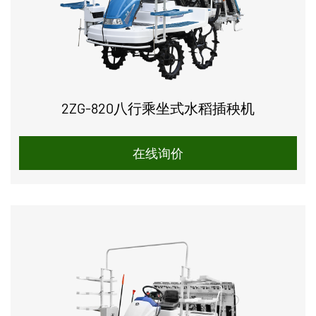
2ZG-820八行乘坐式水稻插秧机
在线询价