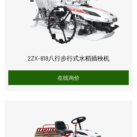
2ZX-818八行步行式水稻插秧机
在线询价