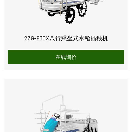
2ZG-830X八行乘坐式水稻插秧机
在线询价