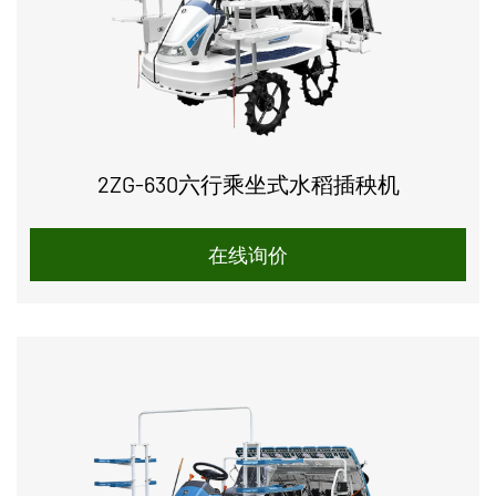
2ZG-630六行乘坐式水稻插秧机
在线询价