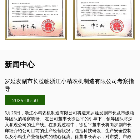
新闻中心
临浙江小精农机制造有限公司考察指
2018中国国际农
2024-05-29
10月26日至10月
江小精农机制造有限
精农机制造有限公司将迎来罗延发副市长及市级领
司展位在A2区，展位号
 在公司董事长徐岳平的引导下，领导团队将深
插秧机、2ZX-630
。在参观过程中，徐岳平董事长将向罗副市长
2ZG-825乘坐式
生产经营状况，包括科技研发、生产安全控制
肥机、直播机及搬运
式的核心优势。徐董事长表示，对市委、市政