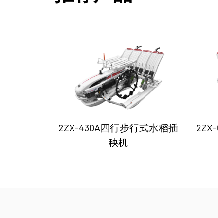
型手扶插秧机
2ZX-430A四行步行式水稻插
2Z
秧机