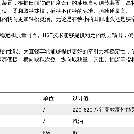
衡装置，根据田面软硬程度设计的油压自动调节装置，高
到位，柔和取秧栽植，插秧不伤秧的标准。插秧质量高。
机的转向更加轻松灵活。无论是在狭小的田间地头还是狭
性能稳定和质量可靠。HST技术能够提供稳定的动力输出，
好的性能。大直径车轮能够提供更好的牵引力和稳定性，
保养便捷：横向取秧次数、纵向取秧量，穴距、插深等指
单位
设计值
/
2ZG-820 八行高效高
/
汽油
kW
15