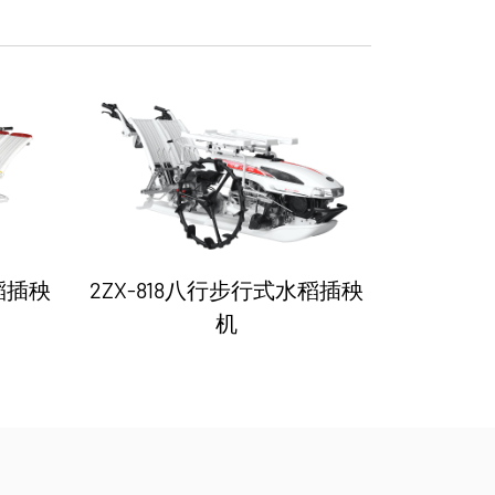
稻插秧
2ZX-818八行步行式水稻插秧
2ZJ-4
机