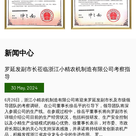
新闻中心
制造有限公司考察指
2018中国国际农机展
29 May, 2024
10月26日至10月28日，中国国际农业机
江小精农机制造有限公司热烈欢迎经销商朋
迎来罗延发副市长及市级领
司展位在A2区，展位号A222。本次展出的产
平的引导下，领导团队将深
插秧机、2ZX-630手扶式插秧机、2ZG-6
岳平董事长将向罗副市长
2ZG-825乘坐式高速插秧机，除了四款
科技研发、生产安全控制
肥机、直播机及搬运车等新产品，欢迎经
事长表示，对市委、市政
诺将持续研发创新农机产
了解更多
。 罗...