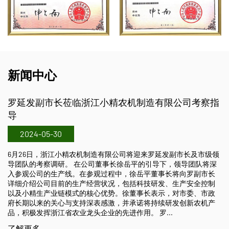
新闻中心
临浙江小精农机制造有限公司考察指
2018中国国际农
2024-05-29
10月26日至10月2
江小精农机制造有限公
农机制造有限公司将迎来罗延发副市长及市级领
司展位在A2区，展位号A
在公司董事长徐岳平的引导下，领导团队将深
插秧机、2ZX-630手
。在参观过程中，徐岳平董事长将向罗副市长
2ZG-825乘坐式高
生产经营状况，包括科技研发、生产安全控制
肥机、直播机及搬运车
式的核心优势。徐董事长表示，对市委、市政
支持深表感激，并承诺将持续研发创新农机产
了解更多
龙头企业的先进作用。 罗...